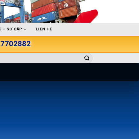
 – SƠ CẤP
LIÊN HỆ
907702882