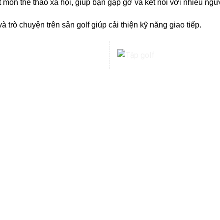
t môn thể thao xã hội, giúp bạn gặp gỡ và kết nối với nhiều ngư
à trò chuyện trên sân golf giúp cải thiện kỹ năng giao tiếp.