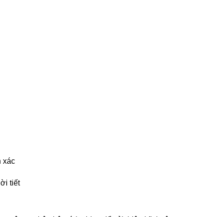
h xác
ời tiết