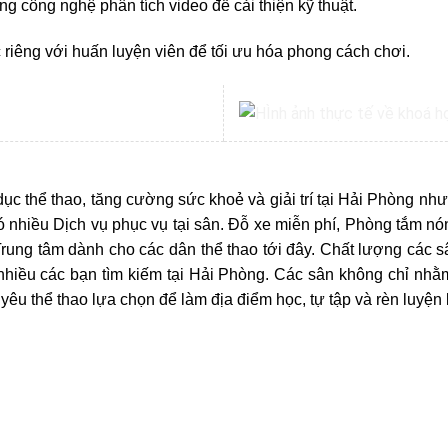
g công nghệ phân tích video để cải thiện kỹ thuật.
riêng với huấn luyện viên để tối ưu hóa phong cách chơi.
c thể thao, tăng cường sức khoẻ và giải trí tại Hải Phòng như
Có nhiều Dịch vụ phục vụ tại sân. Đỗ xe miễn phí, Phòng tắm nó
Trung tâm dành cho các dân thể thao tới đây. Chất lượng các 
nhiều các bạn tìm kiếm tại Hải Phòng. Các sân không chỉ nhằm
 yêu thể thao lựa chọn để làm địa điểm học, tự tập và rèn luyện