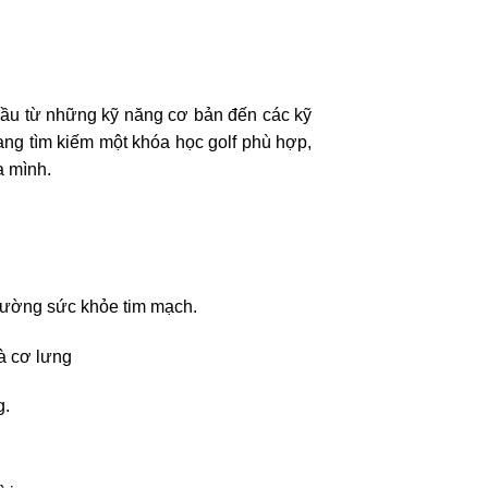
t đầu từ những kỹ năng cơ bản đến các kỹ
ang tìm kiếm một khóa học golf phù hợp,
a mình.
 cường sức khỏe tim mạch.
và cơ lưng
g.