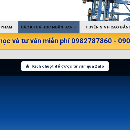
Ư PHẠM
CÁC KHOÁ HỌC NGẮN HẠN
TUYỂN SINH CAO ĐẲNG
học và tư vấn miễn phí 0982787860 - 0
Kích chuột để được tư vấn qua Zalo