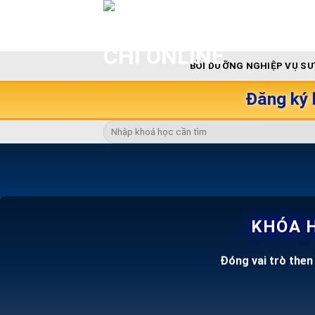
Skip
to
content
BỒI DƯỠNG NGHIỆP VỤ S
Đăng ký 
KHÓA H
Đóng vai trò then