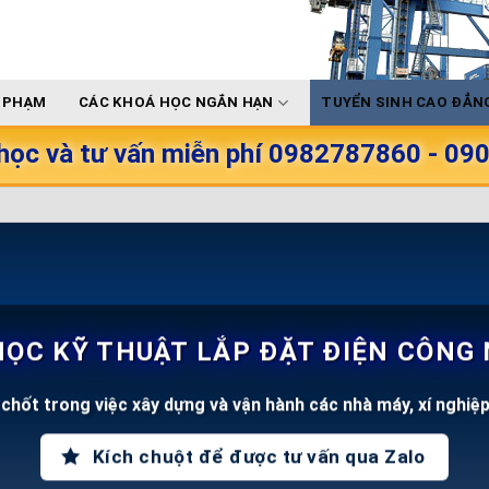
Ư PHẠM
CÁC KHOÁ HỌC NGẮN HẠN
TUYỂN SINH CAO ĐẲNG
học và tư vấn miễn phí 0982787860 - 0
ỌC KỸ THUẬT LẮP ĐẶT ĐIỆN CÔNG
 chốt trong việc xây dựng và vận hành các nhà máy, xí nghiệp
Kích chuột để được tư vấn qua Zalo