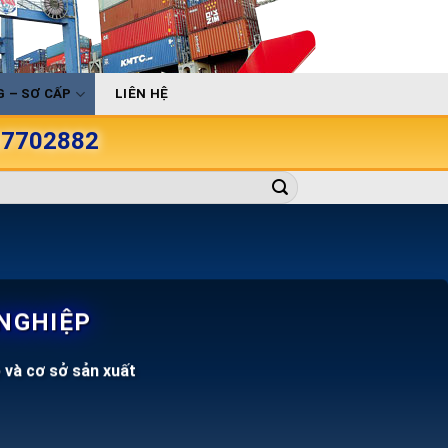
 – SƠ CẤP
LIÊN HỆ
907702882
 NGHIỆP
 và cơ sở sản xuất