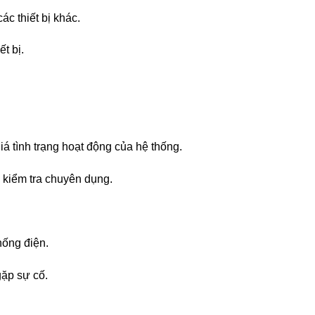
c thiết bị khác.
t bị.
ình trạng hoạt động của hệ thống.
kiểm tra chuyên dụng.
ống điện.
ặp sự cố.