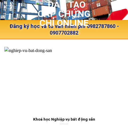
Skip
to
content
Đăng ký học và tư vấn miễn phí 0982787860 -
0907702882
Khoá học Nghiệp vụ bất động sản