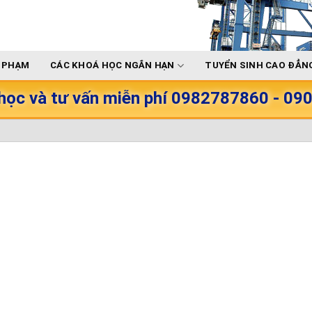
Ư PHẠM
CÁC KHOÁ HỌC NGẮN HẠN
TUYỂN SINH CAO ĐẲNG
học và tư vấn miễn phí 0982787860 - 0