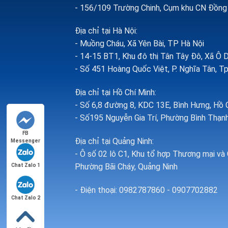
- 156/109 Trường Chinh, Cụm khu CN Đồng H
Địa chỉ tại Hà Nội:
- Muồng Cháu, Xã Yên Bài, TP Hà Nội
- 14-15 BT1, Khu đô thị Tân Tây Đô, Xã Ô 
- Số 451 Hoàng Quốc Việt, P. Nghĩa Tân, Tp
Địa chỉ tại Hồ Chí Minh:
- Số 6,8 đường 8, KDC 13E, Bình Hưng, Hồ 
- Số195 Nguyễn Gia Trí, Phường Bình Thạnh
FB
Địa chỉ tại Quảng Ninh:
Messenger
- Ô số 02 lô C1, Khu tổ hợp Thương mại và 
Phường Bãi Cháy, Quảng Ninh
Chat Zalo 1
- Điện thoại: 0982787860 - 0907702882
Chat Zalo 2