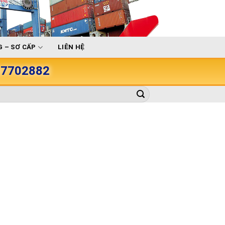
 – SƠ CẤP
LIÊN HỆ
907702882