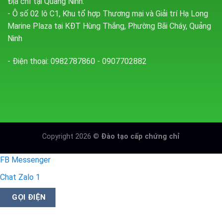
Địa chỉ tại Quảng Ninh:
- Ô số 02 lô C1, Khu tổ hợp Thương mại và Giải trí Hạ Long
Marine Plaza tại KĐT Hùng Thắng, Phường Bãi Cháy, Quảng
Ninh
- Điện thoại: 0982787860 - 0907702882
Copyright 2026 ©
Đào tạo cấp chứng chỉ
FB Messenger
Chat Zalo 1
GỌI ĐIỆN