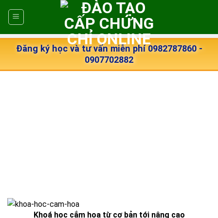
Skip
to
content
Đăng ký học và tư vấn miễn phí 0982787860 -
0907702882
Khoá học cắm hoa từ cơ bản tới nâng cao