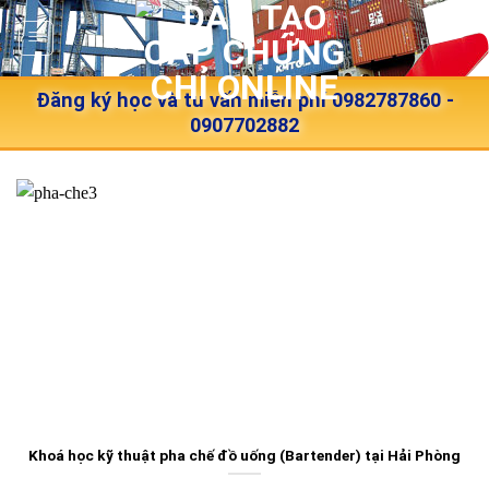
Skip
to
content
Đăng ký học và tư vấn miễn phí 0982787860 -
0907702882
Khoá học kỹ thuật pha chế đồ uống (Bartender) tại Hải Phòng