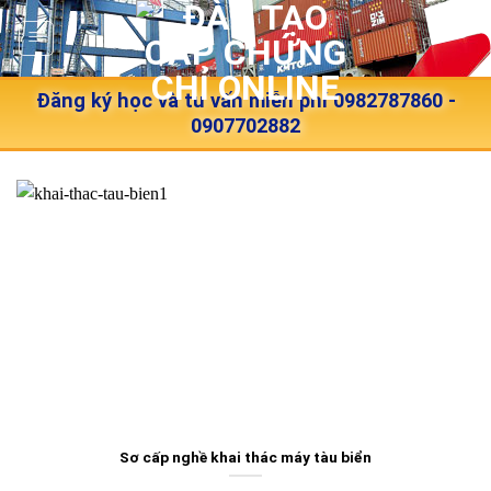
Skip
to
content
Đăng ký học và tư vấn miễn phí 0982787860 -
0907702882
Sơ cấp nghề khai thác máy tàu biển