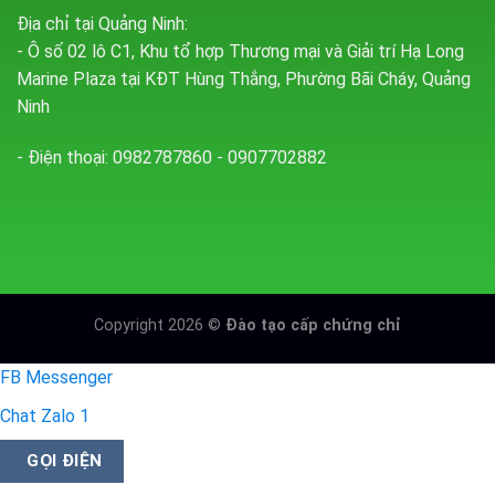
Địa chỉ tại Quảng Ninh:
- Ô số 02 lô C1, Khu tổ hợp Thương mại và Giải trí Hạ Long
Marine Plaza tại KĐT Hùng Thắng, Phường Bãi Cháy, Quảng
Ninh
- Điện thoại: 0982787860 - 0907702882
Copyright 2026 ©
Đào tạo cấp chứng chỉ
FB Messenger
Chat Zalo 1
GỌI ĐIỆN