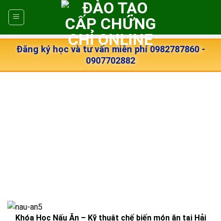
Skip
to
content
Đăng ký học và tư vấn miễn phí 0982787860 -
0907702882
Khóa Học Nấu Ăn – Kỹ thuật chế biến món ăn tại Hải