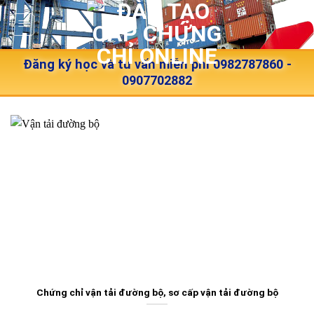
Skip
to
content
Đăng ký học và tư vấn miễn phí 0982787860 -
0907702882
Chứng chỉ vận tải đường bộ, sơ cấp vận tải đường bộ