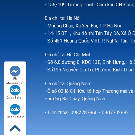
- 156/109 Trường Chinh, Cụm khu CN Đồng H
Địa chỉ tại Hà Nội:
- Muồng Cháu, Xã Yên Bài, TP Hà Nội
- 14-15 BT1, Khu đô thị Tân Tây Đô, Xã Ô 
- Số 451 Hoàng Quốc Việt, P. Nghĩa Tân, Tp
Địa chỉ tại Hồ Chí Minh:
- Số 6,8 đường 8, KDC 13E, Bình Hưng, Hồ 
- Số195 Nguyễn Gia Trí, Phường Bình Thạnh
FB
Địa chỉ tại Quảng Ninh:
Messenger
- Ô số 02 lô C1, Khu tổ hợp Thương mại và 
Phường Bãi Cháy, Quảng Ninh
Chat Zalo 1
- Điện thoại: 0982787860 - 0907702882
Chat Zalo 2