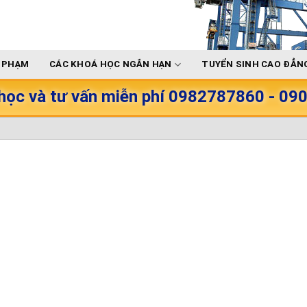
Ư PHẠM
CÁC KHOÁ HỌC NGẮN HẠN
TUYỂN SINH CAO ĐẲNG
học và tư vấn miễn phí 0982787860 - 0