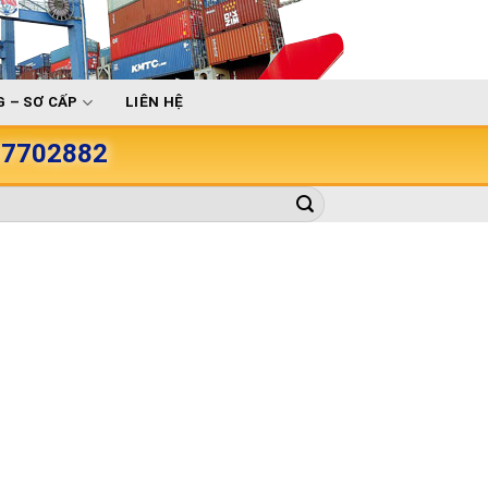
 – SƠ CẤP
LIÊN HỆ
907702882