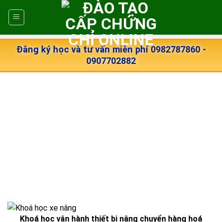
Skip
to
content
Đăng ký học và tư vấn miễn phí 0982787860 -
0907702882
Khoá học vận hành thiết bị nâng chuyển hàng hoá