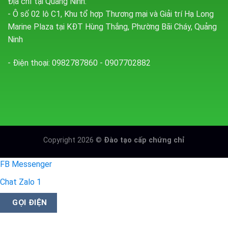
Địa chỉ tại Quảng Ninh:
- Ô số 02 lô C1, Khu tổ hợp Thương mại và Giải trí Hạ Long
Marine Plaza tại KĐT Hùng Thắng, Phường Bãi Cháy, Quảng
Ninh
- Điện thoại: 0982787860 - 0907702882
Copyright 2026 ©
Đào tạo cấp chứng chỉ
FB Messenger
Chat Zalo 1
GỌI ĐIỆN