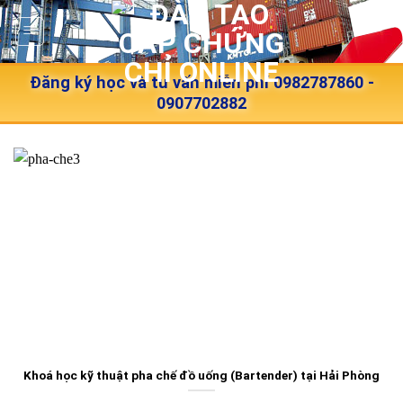
Skip
to
content
Đăng ký học và tư vấn miễn phí 0982787860 -
0907702882
Khoá học kỹ thuật pha chế đồ uống (Bartender) tại Hải Phòng