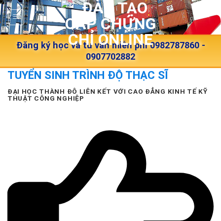
Skip
to
content
Đăng ký học và tư vấn miễn phí 0982787860 -
0907702882
TUYỂN SINH TRÌNH ĐỘ THẠC SĨ
ĐẠI HỌC THÀNH ĐÔ LIÊN KẾT VỚI CAO ĐẲNG KINH TẾ KỸ
THUẬT CÔNG NGHIỆP